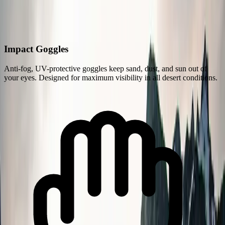
Impact Goggles
Anti-fog, UV-protective goggles keep sand, dust, and sun out of
your eyes. Designed for maximum visibility in all desert conditions.