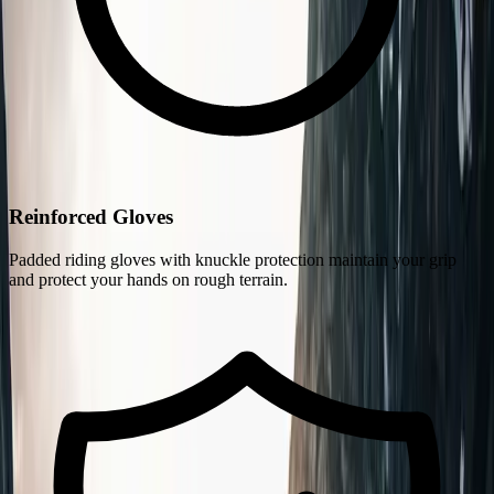
Reinforced Gloves
Padded riding gloves with knuckle protection maintain your grip
and protect your hands on rough terrain.